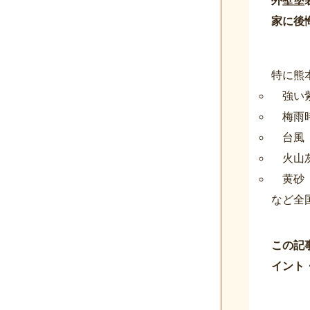
家に後
特に熊
強い
梅雨
台風
火山
黄砂
など全
この記
イント