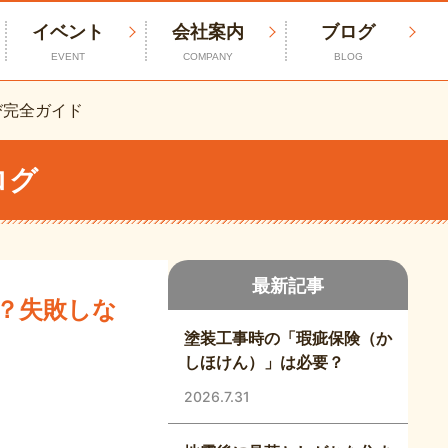
イベント
会社案内
ブログ
EVENT
COMPANY
BLOG
び完全ガイド
ログ
最新記事
は？失敗しな
塗装工事時の「瑕疵保険（か
しほけん）」は必要？
2026.7.31