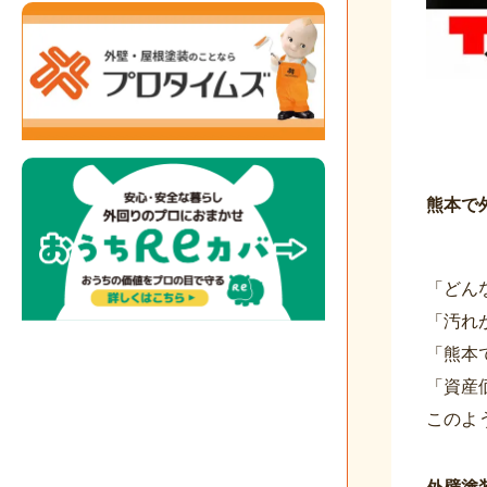
熊本で
「どん
「汚れ
「熊本
「資産
このよ
外壁塗