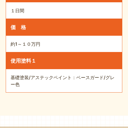
１日間
価 格
約1～１０万円
使用塗料１
基礎塗装/アステックペイント：ベースガード/グレ
ー色