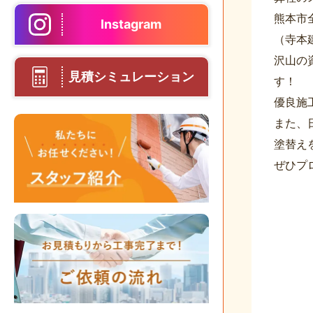
熊本市
Instagram
（寺本
沢山の
見積シミュレーション
す！
優良施
また、
塗替え
ぜひプ