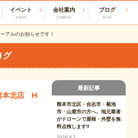
イベント
会社案内
ブログ
EVENT
COMPANY
BLOG
ューアルのお知らせです！
ログ
最新記事
熊本北店 H
熊本市北区・合志市・菊池
市・山鹿市の方へ。地元業者
がドローンで屋根・外壁を無
料点検します!!
2026.8.7