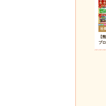
社
【熊
プロ
業キ