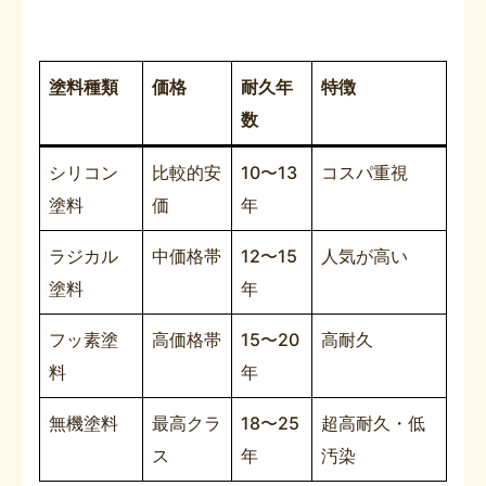
塗料種類
価格
耐久年
特徴
数
シリコン
比較的安
10〜13
コスパ重視
塗料
価
年
ラジカル
中価格帯
12〜15
人気が高い
塗料
年
フッ素塗
高価格帯
15〜20
高耐久
料
年
無機塗料
最高クラ
18〜25
超高耐久・低
ス
年
汚染