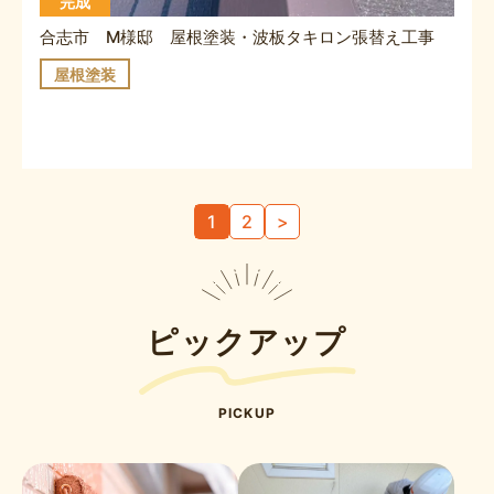
完成
合志市 M様邸 屋根塗装・波板タキロン張替え工事
屋根塗装
投
1
2
>
稿
の
ペ
ー
ピックアップ
ジ
送
り
PICKUP