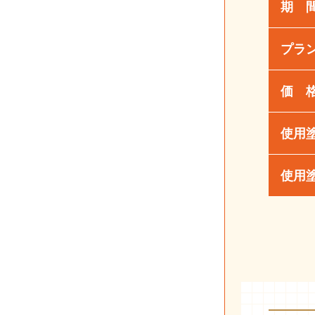
期 
プラ
価 
使用
使用