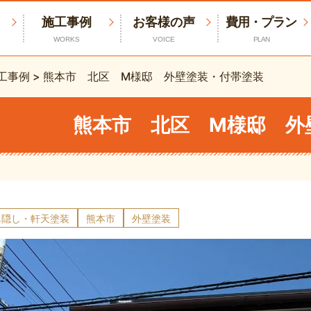
施工事例
お客様の声
費用・プラン
WORKS
VOICE
PLAN
工事例
>
熊本市 北区 M様邸 外壁塗装・付帯塗装
熊本市 北区 M様邸 外
鼻隠し・軒天塗装
熊本市
外壁塗装