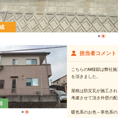
成
担当者コメント
こちらのM様邸は弊社施
を頂きました。
屋根は防災瓦が施工され
考慮させて頂き外壁の配
前
暖色系のお色～寒色系の