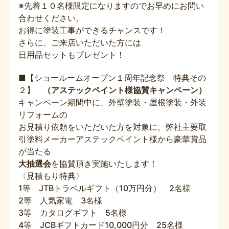
※先着１０名様限定になりますのでお早めにお問い
合わせください。
お得に塗装工事ができるチャンスです！
さらに、ご来店いただいた方には
日用品セットもプレゼント！
■【ショールームオープン１周年記念祭 特典その
２】
（アステックペイント様協賛キャンペーン）
キャンペーン期間中に、外壁塗装・屋根塗装・外装
リフォームの
お見積り依頼をいただいた方を対象に、弊社主要取
引塗料メーカーアステックペイント様から豪華賞品
が当たる
大抽選会
を協賛頂き実施いたします！
〈見積もり特典〉
1等 JTBトラベルギフト（10万円分） 2名様
2等 人気家電 3名様
3等 カタログギフト 5名様
4等 JCBギフトカード10,000円分 25名様