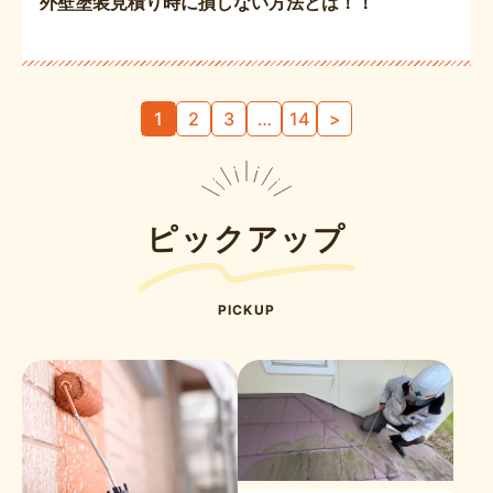
外壁塗装見積り時に損しない方法とは！！
投
1
2
3
…
14
>
稿
の
ペ
ー
ピックアップ
ジ
送
り
PICKUP